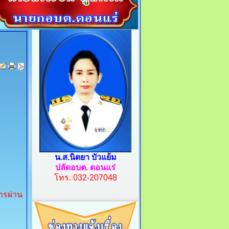
น.ส.นิตยา บัวแย้ม
ปลัดอบต. ดอนแร่
โทร.
032-207048
ารผ่าน