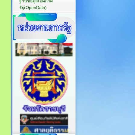
ฐานข้อมูลเปิดภาค
รัฐ(OpenData)