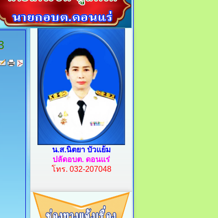
3
น.ส.นิตยา บัวแย้ม
ปลัดอบต. ดอนแร่
โทร.
032-207048