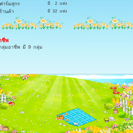
มี 2 แห่ง
าร์มสุกร
มี 32 แห่ง
้านค้า
าชีพ
ลุ่มอาชีพ มี 9 กลุ่ม