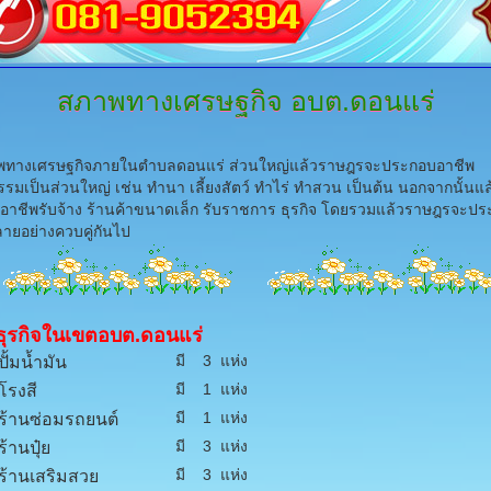
สภาพทางเศรษฐกิจ
อบต.ดอนแร่
งเศรษฐกิจภายในตำบลดอนแร่ ส่วนใหญ่แล้วราษฎรจะประกอบอาชีพ
รมเป็นส่วนใหญ่ เช่น ทำนา เลี้ยงสัตว์ ทำไร่ ทำสวน เป็นต้น นอกจากนั้นแ
าชีพรับจ้าง ร้านค้าขนาดเล็ก รับราชการ ธุรกิจ โดยรวมแล้วราษฎรจะป
ายอย่างควบคู่กันไป
ธุรกิจในเขตอบต.ดอนแร่
มี 3 แห่ง
ั้มน้ำมัน
มี 1 แห่ง
รงสี
มี 1 แห่ง
้านซ่อมรถยนต์
มี 3 แห่ง
้านปุ๋ย
มี 3 แห่ง
้านเสริมสวย