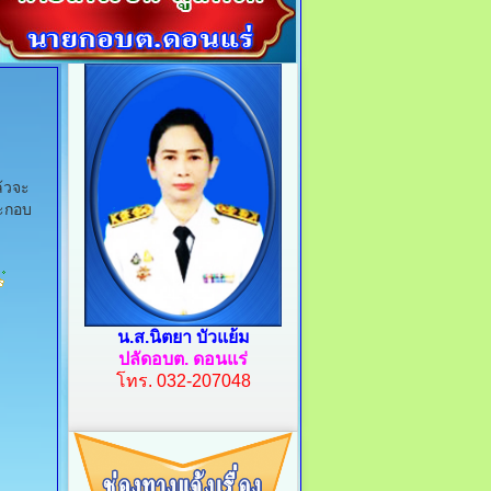
ล้วจะ
ระกอบ
น.ส.นิตยา บัวแย้ม
ปลัดอบต. ดอนแร่
โทร.
032-207048