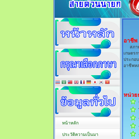
อาชีพ
สภาพทา
เกษตรกร
ประกอบอ
อาชีพหล
หน่วย
ป
โ
ร
หน้าหลัก
ร
ประวัติความเป็นมา
ร