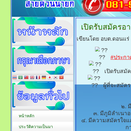
เปิดรับสมัครอา
เขียนโดย อบต.ดอนแร่
#ประกา
เปิดรับสมั
ผู้ที่จะสมัค
๒. ม
๓. มีภูมิลำเนาอ
หน้าหลัก
๔. มีความสมัครใจแล
ประวัติความเป็นมา
กา