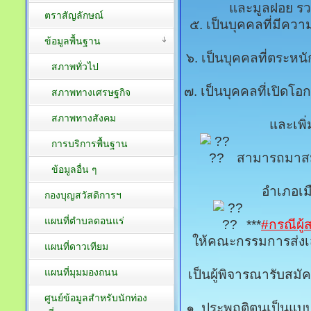
และมูลฝอย รว
ตราสัญลักษณ์
๕. เป็นบุคคลที่มีคว
ข้อมูลพื้นฐาน
๖. เป็นบุคคลที่ตระห
สภาพทั่วไป
๗. เป็นบุคคลที่เปิดโ
สภาพทางเศรษฐกิจ
สภาพทางสังคม
และเพิ
การบริการพื้นฐาน
สามารถมาสมั
ข้อมูลอื่น ๆ
อำเภอเมื
กองบุญสวัสดิการฯ
แผนที่ตำบลดอนแร่
***
#กรณีผู้
ให้คณะกรรมการส่งเ
แผนที่ดาวเทียม
แผนที่มุมมองถนน
เป็นผู้พิจารณารับสมั
ศูนย์ข้อมูลสำหรับนักท่อง
๑. ประพฤติตนเป็นแบบ