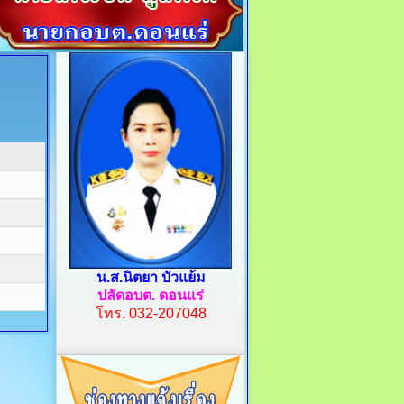
น.ส.นิตยา บัวแย้ม
ปลัดอบต. ดอนแร่
โทร.
032-207048