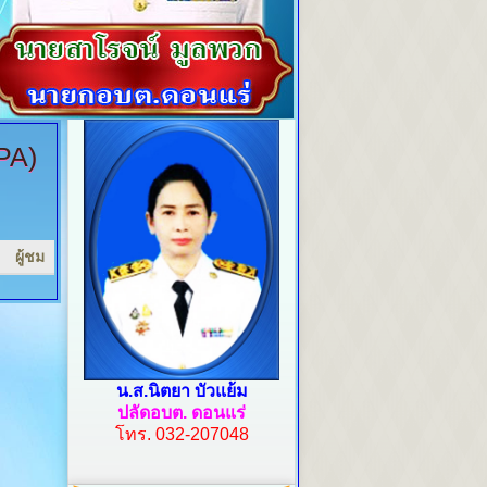
PA)
ผู้ชม
น.ส.นิตยา บัวแย้ม
ปลัดอบต. ดอนแร่
โทร.
032-207048