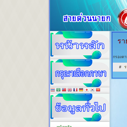
รา
กรองตาม
#
ร